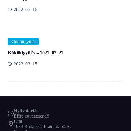
2022. 05. 16.
Küldöttgyűlés
Küldöttgyűlés – 2022. 03. 22.
2022. 03. 15.
Pázmány ITK - HÖK
Nyitvatartás
Előre egyeztetendő
Cím
1083 Budapest, Práter u. 50/A.