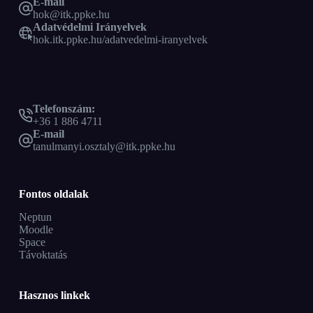
E-mail
hok@itk.ppke.hu
Adatvédelmi Irányelvek
hok.itk.ppke.hu/adatvedelmi-iranyelvek
Tanulmányi osztály
Telefonszám:
+36 1 886 4711
E-mail
tanulmanyi.osztaly@itk.ppke.hu
Fontos oldalak
Neptun
Moodle
Space
Távoktatás
Hasznos linkek