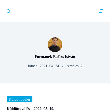
S
k
i
p
t
o
c
o
n
t
e
n
Formanek Balázs István
t
Joined: 2021. 04. 24.
Articles: 2
Küldöttgyűlés
Küldöttgyűlés – 2022. 05. 19.