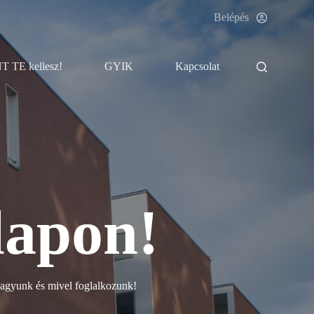
Belépés
 TE kellesz!
GYIK
Kapcsolat
lapon!
vagyunk és mivel foglalkozunk!