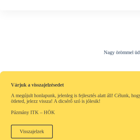
Nagy örömmel üdv
Várjuk a visszajelzésedet
A megújult honlapunk, jelenleg is fejlesztés alatt áll! Célunk, ho
ötleted, jelezz vissza!
A dicsérő szó is jólesik!
Pázmány ITK – HÖK
Visszajelzek