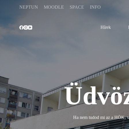
S
NEPTUN
MOODLE
SPACE
INFO
k
i
p
t
Hírek
o
c
o
n
t
e
n
t
Üdvöz
Ha nem tudod mi az a HÖK, vag