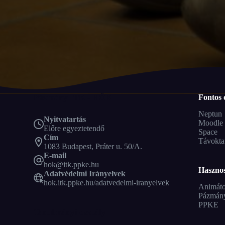
Pázmány ITK - HÖK
Fontos 
Neptun
Nyitvatartás
Moodle
Előre egyeztetendő
Space
Cím
Távokta
1083 Budapest, Práter u. 50/A.
E-mail
hok@itk.ppke.hu
Hasznos
Adatvédelmi Irányelvek
hok.itk.ppke.hu/adatvedelmi-iranyelvek
Animáto
Pázmán
PPKE
Tanulmányi osztály