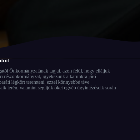
tról
tói Önkormányzatának tagjai, azon felül, hogy ellátjuk
ari részönkormányzat, igyekszünk a karunkra járó
aráti légkört teremteni, ezzel könnyebbé téve
ik terén, valamint segítjük őket egyéb ügyintézéseik során