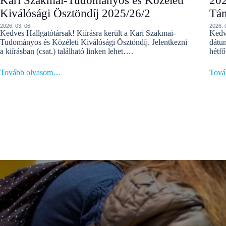
Kari Szakmai-Tudományos és Közéleti
202
Kiválósági Ösztöndíj 2025/26/2
Tá
2026. 03. 06.
2026. 
Kedves Hallgatótársak! Kiírásra került a Kari Szakmai-
Kedv
Tudományos és Közéleti Kiválósági Ösztöndíj. Jelentkezni
dátu
a kiírásban (csat.) található linken lehet….
hétfő
Tovább olvasom…
Tová