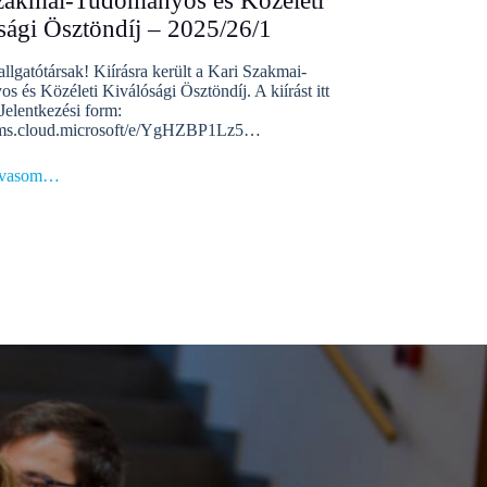
zakmai-Tudományos és Közéleti
sági Ösztöndíj – 2025/26/1
lgatótársak! Kiírásra került a Kari Szakmai-
 és Közéleti Kiválósági Ösztöndíj. A kiírást itt
 Jelentkezési form:
orms.cloud.microsoft/e/YgHZBP1Lz5…
lvasom…