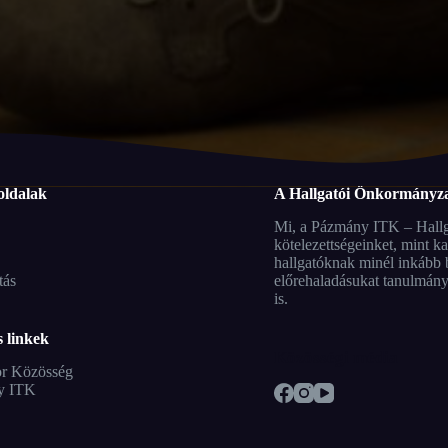
oldalak
A Hallgatói Önkormányza
Mi, a Pázmány ITK – Hallga
kötelezettségeinket, mint k
hallgatóknak minél inkább b
tás
előrehaladásukat tanulmánya
is.
 linkek
Közösségi média
r Közösség
y ITK