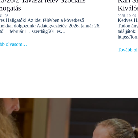
5/26/2 Tavaszi félév Szociális
Kari S
mogatás
Kiváló
01. 25.
2025. 10. 09.
es Hallgatók! Az idei félévben a következő
Kedves Hal
mokkal dolgozunk: Adategyeztetés: 2026. január 26.
Tudományos
től – február 11. szerdáig501-es…
találjátok:
https://f
bb olvasom…
Tovább o