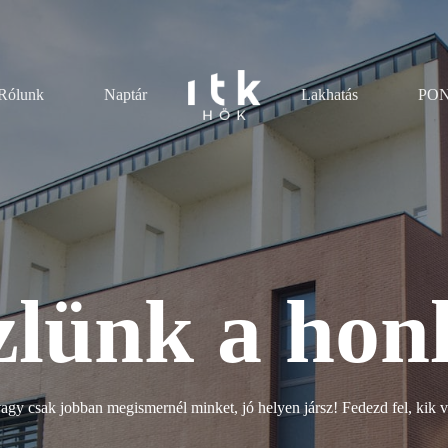
Rólunk
Naptár
Lakhatás
PONT
lünk a hon
y csak jobban megismernél minket, jó helyen jársz! Fedezd fel, kik 