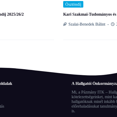
Ösztöndíj
díj 2025/26/2
Kari Szakmai-Tudományos és Kö
Szalai-Benedek Bálint
oldalak
A Hallgatói Önkormányza
Mi, a Pázmány ITK – Hallga
kötelezettségeinket, mint k
hallgatóknak minél inkább b
tás
előrehaladásukat tanulmánya
is.