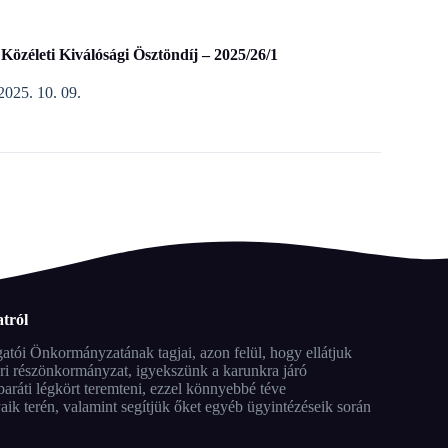
zéleti Kiválósági Ösztöndíj – 2025/26/1
2025. 10. 09.
tról
tói Önkormányzatának tagjai, azon felül, hogy ellátjuk
ari részönkormányzat, igyekszünk a karunkra járó
aráti légkört teremteni, ezzel könnyebbé téve
ik terén, valamint segítjük őket egyéb ügyintézéseik során