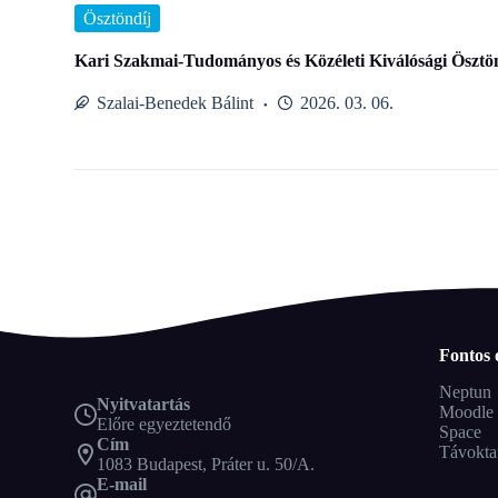
Ösztöndíj
Kari Szakmai-Tudományos és Közéleti Kiválósági Ösztön
Szalai-Benedek Bálint
2026. 03. 06.
Pázmány ITK - HÖK
Fontos 
Neptun
Nyitvatartás
Moodle
Előre egyeztetendő
Space
Cím
Távokta
1083 Budapest, Práter u. 50/A.
E-mail