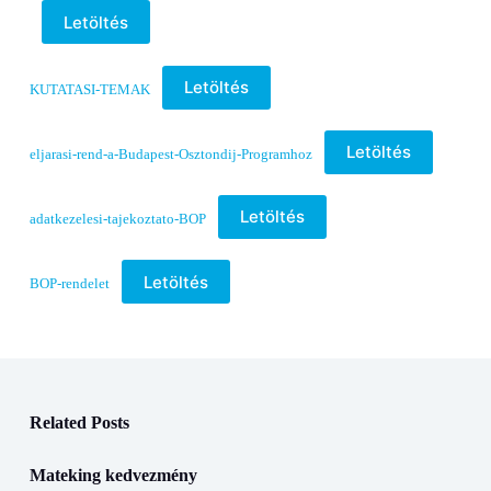
Letöltés
Letöltés
KUTATASI-TEMAK
Letöltés
eljarasi-rend-a-Budapest-Osztondij-Programhoz
Letöltés
adatkezelesi-tajekoztato-BOP
Letöltés
BOP-rendelet
Related Posts
Mateking kedvezmény