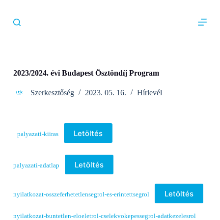
S
k
i
p
t
o
c
o
2023/2024. évi Budapest Ösztöndíj Program
n
t
Szerkesztőség
2023. 05. 16.
Hírlevél
e
n
t
Letöltés
palyazati-kiiras
Letöltés
palyazati-adatlap
Letöltés
nyilatkozat-osszeferhetetlensegrol-es-erintettsegrol
nyilatkozat-buntetlen-eloeletrol-cselekvokepessegrol-adatkezelesrol