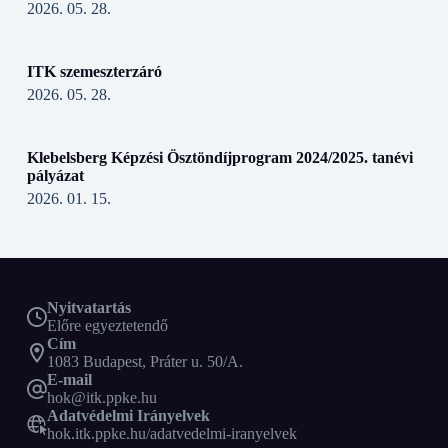
2026. 05. 28.
ITK szemeszterzáró
2026. 05. 28.
Klebelsberg Képzési Ösztöndíjprogram 2024/2025. tanévi
pályázat
2026. 01. 15.
Pázmány ITK - HÖK
Nyitvatartás
Előre egyeztetendő
Cím
1083 Budapest, Práter u. 50/A.
E-mail
hok@itk.ppke.hu
Adatvédelmi Irányelvek
hok.itk.ppke.hu/adatvedelmi-iranyelvek