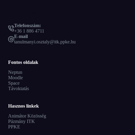
Tanulmányi osztály
Telefonszám:
+36 1 886 4711
E-mail
tanulmanyi.osztaly@itk.ppke.hu
Fontos oldalak
Neptun
Moodle
Space
Távoktatás
Hasznos linkek
Animátor Közösség
Pázmány ITK
PPKE