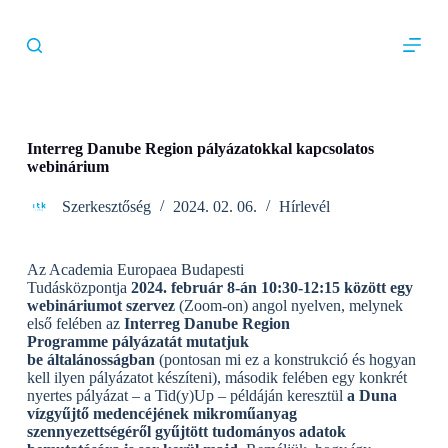
S
k
i
p
t
o
c
o
Interreg Danube Region pályázatokkal kapcsolatos
n
webinárium
t
e
Szerkesztőség
2024. 02. 06.
Hírlevél
n
t
Az Academia Europaea Budapesti
Tudásközpontja
2024. február 8-án 10:30-12:15 között egy
webináriumot szervez
(Zoom-on) angol nyelven, melynek
első felében az
Interreg Danube Region
Programme
pályázatát mutatjuk
be általánosságban
(pontosan mi ez a konstrukció és hogyan
kell ilyen pályázatot készíteni), második felében egy konkrét
nyertes pályázat – a Tid(y)Up – példáján keresztül
a Duna
vízgyűjtő medencéjének mikroműanyag
szennyezettségéről gyűjtött tudományos adatok