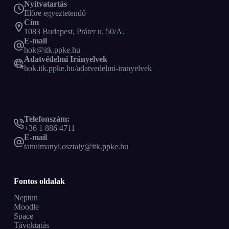
Nyitvatartás
Előre egyeztetendő
Cím
1083 Budapest, Práter u. 50/A.
E-mail
hok@itk.ppke.hu
Adatvédelmi Irányelvek
hok.itk.ppke.hu/adatvedelmi-iranyelvek
Tanulmányi osztály
Telefonszám:
+36 1 886 4711
E-mail
tanulmanyi.osztaly@itk.ppke.hu
Fontos oldalak
Neptun
Moodle
Space
Távoktatás