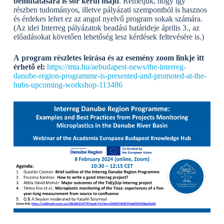
bemutatására is sor kerül majd
. Reméljük, hogy így
részben tudományos, illetve pályázati szempontból is hasznos
és érdekes lehet ez az angol nyelvű program sokak számára.
(Az idei Interreg pályázatok beadási határideje április 3., az
előadásokat követően lehetőség lesz kérdések feltevésére is.)
A program részletes leírása és az esemény zoom linkje itt
érhető el:
https://mta.hu/aebudapest-news/the-interreg-
danube-region-programme-is-presented-and-promoted-at-the-
hubs-upcoming-workshop-113486