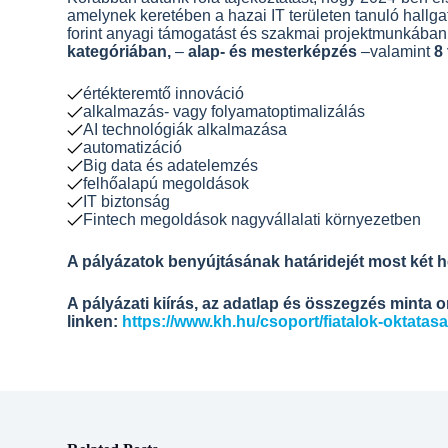
amelynek keretében a hazai IT területen tanuló hallga
forint anyagi támogatást és szakmai projektmunkában 
kategóriában,
–
alap- és mesterképzés
–valamint
8
értékteremtő innováció
alkalmazás- vagy folyamatoptimalizálás
AI technológiák alkalmazása
automatizáció
Big data és adatelemzés
felhőalapú megoldások
IT biztonság
Fintech megoldások nagyvállalati környezetben
A pályázatok benyújtásának határidejét most két h
A pályázati kiírás, az adatlap és összegzés minta on
linken:
https://www.kh.hu/csoport/fiatalok-oktatas