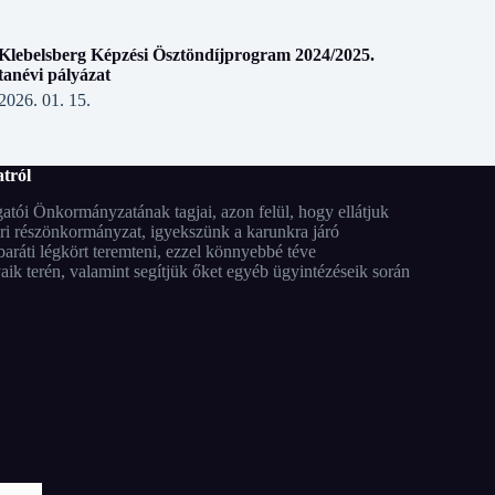
Klebelsberg Képzési Ösztöndíjprogram 2024/2025.
tanévi pályázat
2026. 01. 15.
tról
tói Önkormányzatának tagjai, azon felül, hogy ellátjuk
ari részönkormányzat, igyekszünk a karunkra járó
aráti légkört teremteni, ezzel könnyebbé téve
ik terén, valamint segítjük őket egyéb ügyintézéseik során