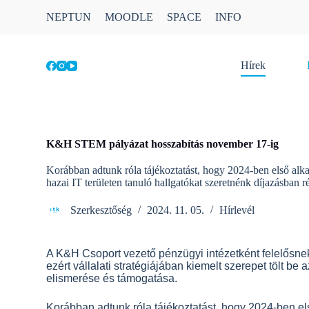
S
NEPTUN
MOODLE
SPACE
INFO
k
i
p
t
Hírek
o
c
o
n
t
e
K&H STEM pályázat hosszabítás november 17-ig
n
t
Korábban adtunk róla tájékoztatást, hogy 2024-ben első a
hazai IT területen tanuló hallgatókat szeretnénk díjazásban ré
Szerkesztőség
2024. 11. 05.
Hírlevél
A K&H Csoport vezető pénzügyi intézetként felelősnek
ezért vállalati stratégiájában kiemelt szerepet tölt be 
elismerése és támogatása.
Korábban adtunk róla tájékoztatást, hogy 2024-ben 