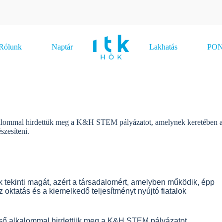
Rólunk
Naptár
Lakhatás
PONT
lkalommal hirdettük meg a K&H STEM pályázatot, amelynek keretében 
szesíteni.
 tekinti magát, azért a társadalomért, amelyben működik, épp
az oktatás és a kiemelkedő teljesítményt nyújtó fiatalok
első alkalommal hirdettük meg a K&H STEM pályázatot,