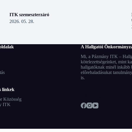
ITK szemeszterzáró
2026. 05. 28.
oldalak
A Hallgatói Önkormányza
Mi, a Pázmány ITK – Hallga
kötelezettségeinket, mint k
hallgatóknak minél inkább b
tás
előrehaladásukat tanulmánya
is.
 linkek
Közösségi média
r Közösség
y ITK