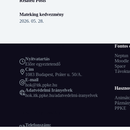
Related Posts
Mateking kedvezmény
2026. 05. 28.
Pázmány ITK - HÖK
Fontos 
Neptun
Nyitvatartás
Moodle
Előre egyeztetendő
Space
Cím
Távokta
1083 Budapest, Práter u. 50/A.
E-mail
hok@itk.ppke.hu
Hasznos
Adatvédelmi Irányelvek
hok.itk.ppke.hu/adatvedelmi-iranyelvek
Animáto
Pázmán
PPKE
Tanulmányi osztály
Telefonszám: