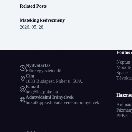
Related Posts
Mateking kedvezmény
2026. 05. 28.
Pázmány ITK - HÖK
Fontos 
Neptun
Nyitvatartás
Moodle
Előre egyeztetendő
Space
Cím
Távokta
1083 Budapest, Práter u. 50/A.
E-mail
hok@itk.ppke.hu
Hasznos
Adatvédelmi Irányelvek
hok.itk.ppke.hu/adatvedelmi-iranyelvek
Animáto
Pázmán
PPKE
Tanulmányi osztály