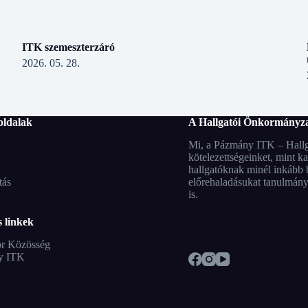
ITK szemeszterzáró
2026. 05. 28.
oldalak
A Hallgatói Önkormányza
Mi, a Pázmány ITK – Hallga
kötelezettségeinket, mint k
hallgatóknak minél inkább b
tás
előrehaladásukat tanulmánya
is.
 linkek
Közösségi média
r Közösség
y ITK