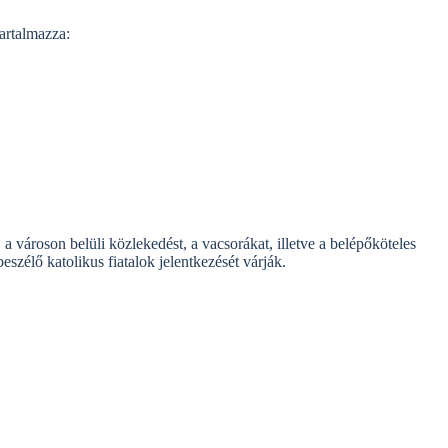
tartalmazza:
a városon belüli közlekedést, a vacsorákat, illetve a belépőköteles
eszélő katolikus fiatalok jelentkezését várják.