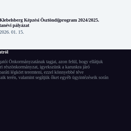
Klebelsberg Képzési Ösztöndíjprogram 2024/2025.
tanévi pályázat
2026. 01. 15.
tról
tói Önkormányzatának tagjai, azon felül, hogy ellátjuk
ari részönkormányzat, igyekszünk a karunkra járó
aráti légkört teremteni, ezzel könnyebbé téve
ik terén, valamint segítjük őket egyéb ügyintézéseik során