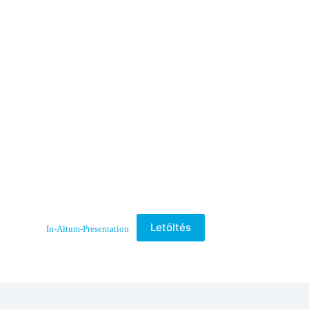
Letöltés
In-Altum-Presentation