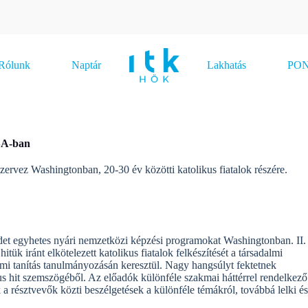
Rólunk
Naptár
Lakhatás
PONT
USA-ban
ervez Washingtonban, 20-30 év közötti katolikus fiatalok részére.
rdet egyhetes nyári nemzetközi képzési programokat Washingtonban. II.
itük iránt elkötelezett katolikus fiatalok felkészítését a társadalmi
dalmi tanítás tanulmányozásán keresztül. Nagy hangsúlyt fektetnek
us hit szemszögéből. Az előadók különféle szakmai háttérrel rendelkező
a résztvevők közti beszélgetések a különféle témákról, továbbá lelki é