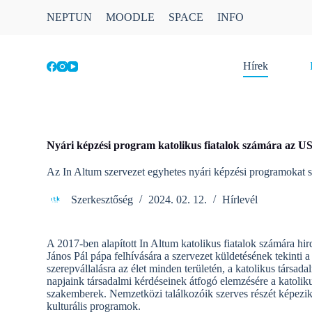
S
NEPTUN
MOODLE
SPACE
INFO
k
i
p
t
Hírek
o
c
o
n
t
e
Nyári képzési program katolikus fiatalok számára az 
n
t
Az In Altum szervezet egyhetes nyári képzési programokat sz
Szerkesztőség
2024. 02. 12.
Hírlevél
A 2017-ben alapított In Altum katolikus fiatalok számára hi
János Pál pápa felhívására a szervezet küldetésének tekinti a h
szerepvállalásra az élet minden területén, a katolikus társa
napjaink társadalmi kérdéseinek átfogó elemzésére a katolik
szakemberek. Nemzetközi találkozóik szerves részét képezik 
kulturális programok.