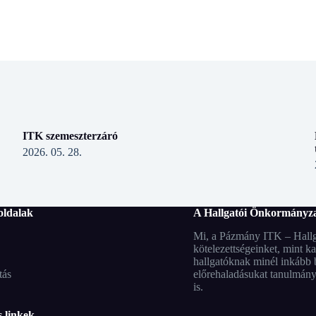
ITK szemeszterzáró
2026. 05. 28.
oldalak
A Hallgatói Önkormányza
Mi, a Pázmány ITK – Hallga
kötelezettségeinket, mint k
hallgatóknak minél inkább b
tás
előrehaladásukat tanulmánya
is.
 linkek