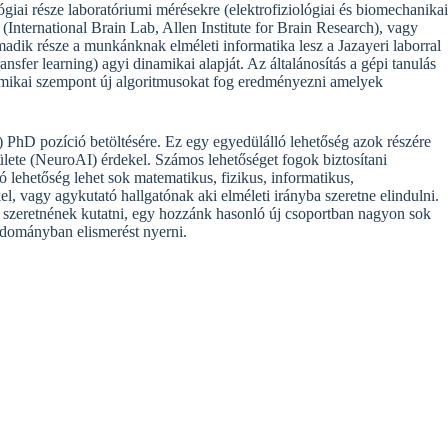
giai része laboratóriumi mérésekre (elektrofiziológiai és biomechanika
nternational Brain Lab, Allen Institute for Brain Research), vagy
adik része a munkánknak elméleti informatika lesz a Jazayeri laborral
ransfer learning) agyi dinamikai alapját. Az általánosítás a gépi tanulás
amikai szempont új algoritmusokat fog eredményezni amelyek
) PhD pozíció betöltésére. Ez egy egyedülálló lehetőség azok részére
rülete (NeuroAI) érdekel. Számos lehetőséget fogok biztosítani
ó lehetőség lehet sok matematikus, fizikus, informatikus,
l, vagy agykutató hallgatónak aki elméleti irányba szeretne elindulni.
et szeretnének kutatni, egy hozzánk hasonló új csoportban nagyon sok
tudományban elismerést nyerni.