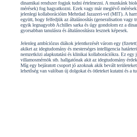
dinamikai rendszer fogjuk tudni értelmezni. A munkánk bioló
mérések) fog hagyatkozni. Ezek vagy már meglévő mérések (I
jelenlegi kollaborációim Mehrdad Jazazeri-vel (MIT). A harm
együtt, hogy felfedjük az általánosítás (generalisation vagy t
egyik legnagyobb Achilles sarka és úgy gondolom ez a din
gyorsabban tanulásra és általánosításra lesznek képesek.
Jelenleg ambíciózus diákok jelentkezését várom egy (fizetett
akiket az idegtudomány és mesterséges intelligencia határte
nemzetközi alapkutatási és klinikai kollaborációkra. Ez egy j
villamosmérnök stb. hallgatónak akit az idegtudomány érdeke
Míg egy bejáratott csoport jó azoknak akik bevált területek
lehetőség van valóban új dolgokat és ötleteket kutatni és a 