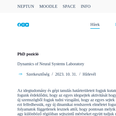
S
NEPTUN
MOODLE
SPACE
INFO
k
i
p
t
Hírek
o
c
o
n
t
e
PhD pozíció
n
t
Dynamics of Neural Systems Laboratory
Szerkesztőség
2023. 10. 31.
Hírlevél
Az idegtudomány és gépi tanulás határterületeit fogjuk kuta
fogunk érdeklődni, hogy az egyes idegsejtek aktivitását hog
új szemszögből fogjuk tudni vizsgálni, hogy az egyes sejte
ezt felfedhessük, egy új dinamikai rendszerek elméletet fogu
folyamatok függetlenek lesznek attól, hogy pontosan melyik 
agy különböző régióiban sejtszintű méréseket együtt tudjuk 