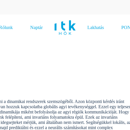
Rólunk
Naptár
Lakhatás
PONT
tni a dinamikai rendszerek szemszögéből. Azon központi kérdés iránt
yan hozzuk kapcsolatba globális agyi tevékenységgel. Ezzel egy teljese
k dinamikája miként befolyásolja az agyi régiók kommunikációját. Hogy
nk felépíteni, ami invariáns folyamatokra épül. Ezek az invariáns
idegsejteket mérjük, ami általában nem ismert. Segítségükkel lokális, a
majd prediktálni és ezzel a neurális számításokat mint complex