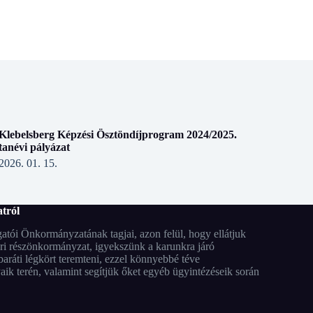
Klebelsberg Képzési Ösztöndíjprogram 2024/2025.
tanévi pályázat
2026. 01. 15.
tról
tói Önkormányzatának tagjai, azon felül, hogy ellátjuk
ari részönkormányzat, igyekszünk a karunkra járó
aráti légkört teremteni, ezzel könnyebbé téve
ik terén, valamint segítjük őket egyéb ügyintézéseik során