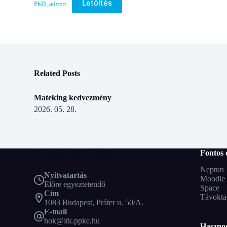
Letöltés
PhD_advert
Related Posts
Mateking kedvezmény
2026. 05. 28.
Pázmány ITK - HÖK
Fontos 
Neptun
Nyitvatartás
Moodle
Előre egyeztetendő
Space
Cím
Távokta
1083 Budapest, Práter u. 50/A.
E-mail
hok@itk.ppke.hu
Hasznos