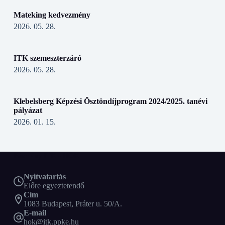
Mateking kedvezmény
2026. 05. 28.
ITK szemeszterzáró
2026. 05. 28.
Klebelsberg Képzési Ösztöndíjprogram 2024/2025. tanévi
pályázat
2026. 01. 15.
Pázmány ITK - HÖK
Nyitvatartás
Előre egyeztetendő
Cím
1083 Budapest, Práter u. 50/A.
E-mail
hok@itk.ppke.hu