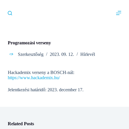
S
k
i
p
t
o
c
o
Programozási verseny
n
t
Szerkesztőség
2023. 09. 12.
Hírlevél
e
n
t
Hackademix verseny a BOSCH-nál:
https://www.hackademix.hu/
Jelentkezési határidő: 2023. december 17.
Related Posts