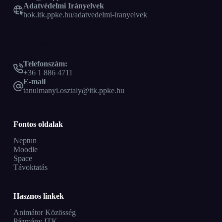
Adatvédelmi Irányelvek
hok.itk.ppke.hu/adatvedelmi-iranyelvek
Tanulmányi osztály
Telefonszám:
+36 1 886 4711
E-mail
tanulmanyi.osztaly@itk.ppke.hu
Fontos oldalak
Neptun
Moodle
Space
Távoktatás
Hasznos linkek
Animátor Közösség
Pázmány ITK