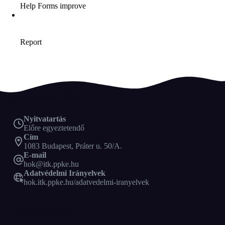
Pázmány ITK - HÖK
Nyitvatartás
Előre egyeztetendő
Cím
1083 Budapest, Práter u. 50/A.
E-mail
hok@itk.ppke.hu
Adatvédelmi Irányelvek
hok.itk.ppke.hu/adatvedelmi-iranyelvek
Tanulmányi osztály