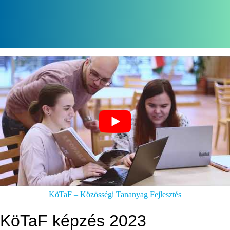
KöTaF – Közösségi Tananyag Fejlesztés